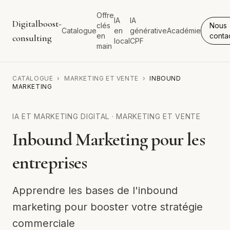
Offre
IA
IA
Digitalboost-
clés
Nous
Catalogue
en
générative
Académie
en
conta
consulting
local
CPF
main
CATALOGUE
›
MARKETING ET VENTE
›
INBOUND
MARKETING
IA ET MARKETING DIGITAL
·
MARKETING ET VENTE
Inbound Marketing pour les
entreprises
Apprendre les bases de l'inbound
marketing pour booster votre stratégie
commerciale