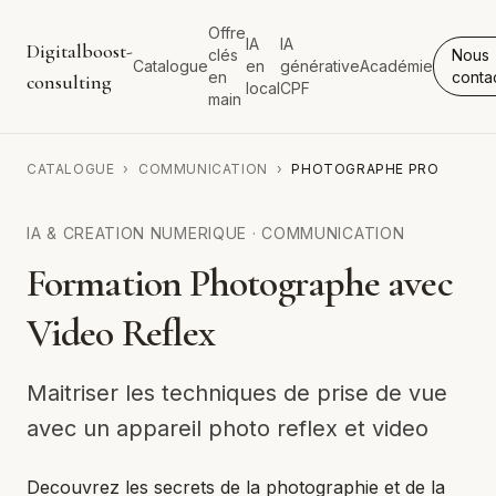
Offre
IA
IA
Digitalboost-
clés
Nous
Catalogue
en
générative
Académie
en
conta
consulting
local
CPF
main
CATALOGUE
›
COMMUNICATION
›
PHOTOGRAPHE PRO
IA & CREATION NUMERIQUE
·
COMMUNICATION
Formation Photographe avec
Video Reflex
Maitriser les techniques de prise de vue
avec un appareil photo reflex et video
Decouvrez les secrets de la photographie et de la