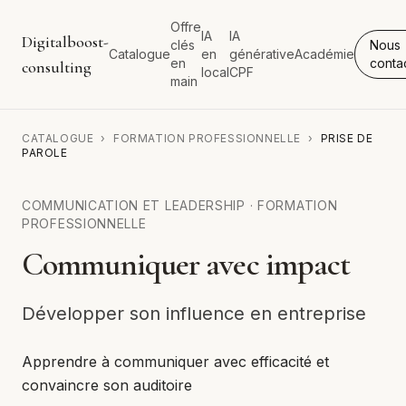
Offre
IA
IA
Digitalboost-
clés
Nous
Catalogue
en
générative
Académie
en
conta
consulting
local
CPF
main
CATALOGUE
›
FORMATION PROFESSIONNELLE
›
PRISE DE
PAROLE
COMMUNICATION ET LEADERSHIP
·
FORMATION
PROFESSIONNELLE
Communiquer avec impact
Développer son influence en entreprise
Apprendre à communiquer avec efficacité et
convaincre son auditoire